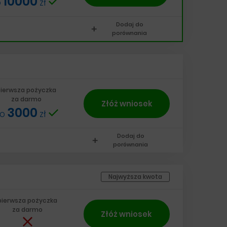
10000
o
zł
Dodaj do
add
porównania
ierwsza pożyczka
za darmo
Złóż wniosek
3000
do
zł
Dodaj do
add
porównania
Najwyższa kwota
pierwsza pożyczka
za darmo
Złóż wniosek