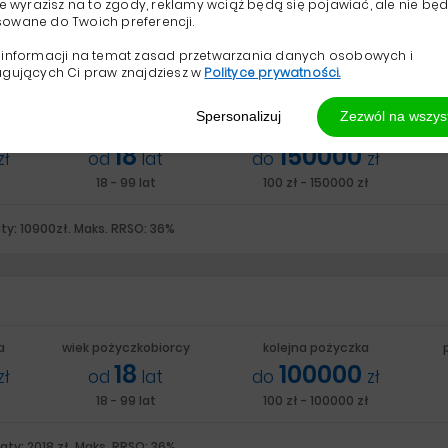
nie wyrazisz na to zgody, reklamy wciąż będą się pojawiać, ale nie bę
 do spłaty: 5109 zł. Maks. RRSO: 321%
owane do Twoich preferencji.
 informacji na temat zasad przetwarzania danych osobowych i
ugujących Ci praw znajdziesz w
Polityce prywatności.
Spersonalizuj
Zezwól na wszys
a
wiek pożyczkobiorcy
kolejna pożyczka
18
150000
zł
od
lat
do
zł
18 - 99 lat
100 zł - 150000 zł
ty: 10900zł. Maks. RRSO: 36%
a
wiek pożyczkobiorcy
kolejna pożyczka
18
100000
zł
od
lat
do
zł
18 - 99 lat
100 zł - 100000 zł
aty: 2018 zł. Maks. RRSO: 36%