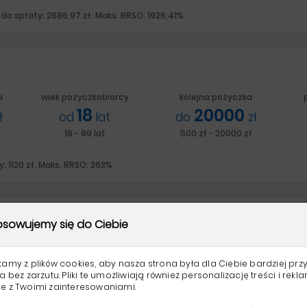
do spłaty: 2686,97 zł. Maks. RRSO: 1926,41%
a
wiek pożyczkobiorcy
kolejna pożyczka
18
20000
ł
od
lat
do
zł
18 - 99 lat
500 zł - 20000 zł
: 1120 zł. Maks. RRSO: 263%
sowujemy się do Ciebie
a
wiek pożyczkobiorcy
kolejna pożyczka
p
18
60000
tamy z plików cookies, aby nasza strona była dla Ciebie bardziej przy
ł
od
lat
do
zł
a bez zarzutu. Pliki te umożliwiają również personalizację treści i rekl
d
18 - 99 lat
1000 zł - 60000 zł
e z Twoimi zainteresowaniami.