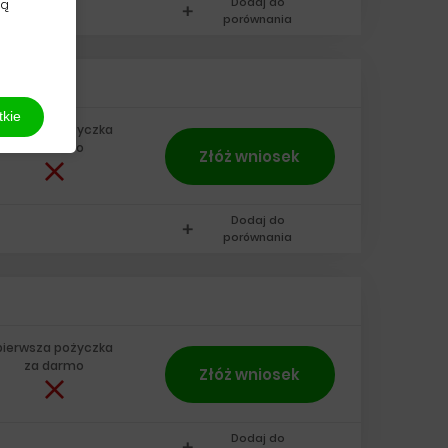
Dodaj do
dą
add
porównania
tkie
pierwsza pożyczka
za darmo
Złóż wniosek
Dodaj do
add
porównania
pierwsza pożyczka
za darmo
Złóż wniosek
Dodaj do
add