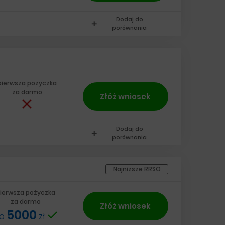
Dodaj do
add
porównania
pierwsza pożyczka
za darmo
Złóż wniosek
Dodaj do
add
porównania
Najniższe RRSO
ierwsza pożyczka
za darmo
Złóż wniosek
5000
do
zł