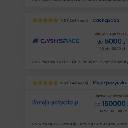
Cashspace
4.5
(1605 ocen)
pierwsza pożyczk
5000
do
zł
100 zł - 5000 zł
Np.: RRSO 0%. Kwota 3000 zł na 30 dni. Suma do spłaty
Moja-pożyczka
4.6
(1244 ocen)
pierwsza pożyczk
150000
do
100 zł - 150000 zł
Np.: RRSO 11,61%. Kwota 10000 zł na 36 miesięcy. Suma d