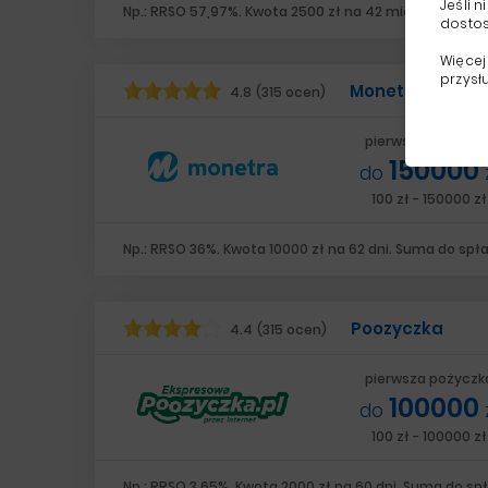
Jeśli 
Np.: RRSO 57,97%. Kwota 2500 zł na 42 miesiące. Suma
dostos
Więcej
przysł
Monetra
4.8
(315 ocen)
pierwsza pożyczk
150000
do
100 zł - 150000 zł
Np.: RRSO 36%. Kwota 10000 zł na 62 dni. Suma do spła
Poozyczka
4.4
(315 ocen)
pierwsza pożyczk
100000
do
100 zł - 100000 zł
Np.: RRSO 3,65%. Kwota 2000 zł na 60 dni. Suma do spł