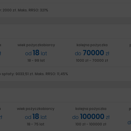
: 2000 zł. Maks. RRSO: 321%
a
a
wiek pożyczkobiorcy
kolejna pożyczka
18
70000
ł
od
lat
do
zł
18 - 99 lat
1000 zł - 70000 zł
spłaty: 9033,51 zł. Maks. RRSO: 11,45%
a
wiek pożyczkobiorcy
kolejna pożyczka
p
18
100000
zł
od
lat
do
zł
18 - 75 lat
100 zł - 100000 zł