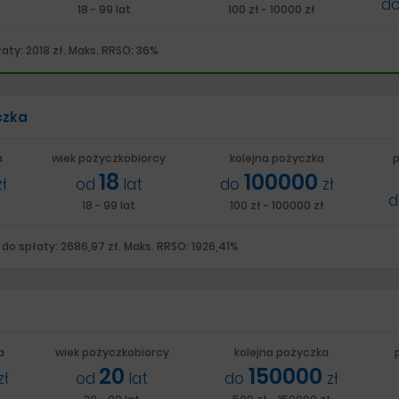
d
18 - 99 lat
100 zł - 10000 zł
aty: 2018 zł. Maks. RRSO: 36%
czka
a
wiek pożyczkobiorcy
kolejna pożyczka
p
18
100000
zł
od
lat
do
zł
18 - 99 lat
100 zł - 100000 zł
do spłaty: 2686,97 zł. Maks. RRSO: 1926,41%
a
wiek pożyczkobiorcy
kolejna pożyczka
20
150000
zł
od
lat
do
zł