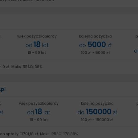
a
wiek pożyczkobiorcy
kolejna pożyczka
p
18
5000
od
lat
do
zł
18 - 99 lat
100 zł - 5000 zł
: 0 zł. Maks. RRSO: 36%
.pl
a
wiek pożyczkobiorcy
kolejna pożyczka
18
150000
zł
od
lat
do
zł
18 - 99 lat
100 zł - 150000 zł
o spłaty: 11791,18 zł. Maks. RRSO: 178,38%