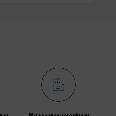
ści
Wysoka przyznawalność