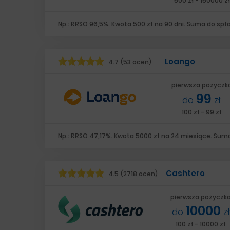
500 zł - 150000 z
Np.: RRSO 96,5%. Kwota 500 zł na 90 dni. Suma do spła
Loango
4.7
(53 ocen)
pierwsza pożyczk
99
do
zł
100 zł - 99 zł
Np.: RRSO 47,17%. Kwota 5000 zł na 24 miesiące. Suma
Cashtero
4.5
(2718 ocen)
pierwsza pożyczk
10000
do
zł
100 zł - 10000 zł