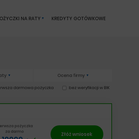
OŻYCZKI NA RATY
KREDYTY GOTÓWKOWE
aty
Ocena firmy
erwsza darmowa pożyczka
bez weryfikacji w BIK
ierwsza pożyczka
za darmo
Złóż wniosek