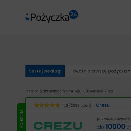
Sortuj według
:
Kwota pierwszej pożyczki
Ostatnia aktualizacja rankingu: 08 Sierpnia 2026
Crezu
4.6
(2093 ocen)
pierwsza pożyczk
10000
do
zł