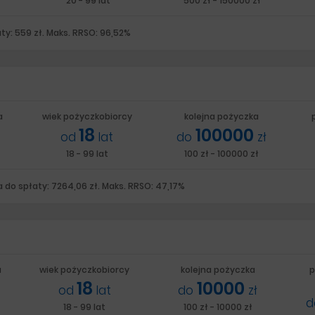
ł
20 - 99 lat
500 zł - 150000 zł
ty: 559 zł. Maks. RRSO: 96,52%
a
wiek pożyczkobiorcy
kolejna pożyczka
18
100000
od
lat
do
zł
18 - 99 lat
100 zł - 100000 zł
 do spłaty: 7264,06 zł. Maks. RRSO: 47,17%
a
wiek pożyczkobiorcy
kolejna pożyczka
p
18
10000
od
lat
do
zł
18 - 99 lat
100 zł - 10000 zł