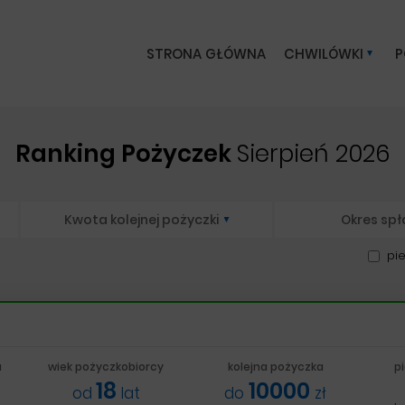
STRONA GŁÓWNA
CHWILÓWKI
P
Ranking Pożyczek
Sierpień 2026
Kwota kolejnej pożyczki
Okres spł
pi
a
wiek pożyczkobiorcy
kolejna pożyczka
p
18
10000
od
lat
do
zł