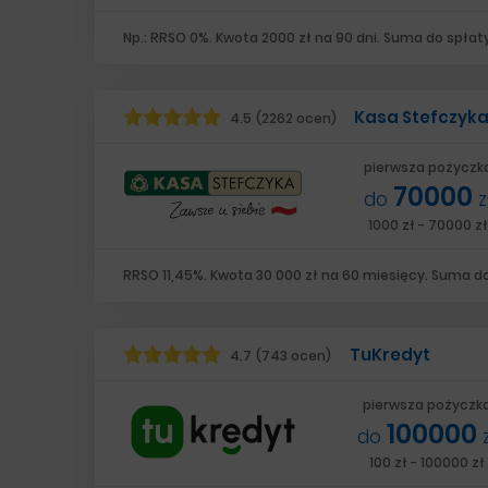
Np.: RRSO 0%. Kwota 2000 zł na 90 dni. Suma do spłaty
Kasa Stefczyk
4.5
(2262 ocen)
pierwsza pożyczk
70000
do
z
1000 zł - 70000 zł
RRSO 11,45%. Kwota 30 000 zł na 60 miesięcy. Suma do 
TuKredyt
4.7
(743 ocen)
pierwsza pożyczk
100000
do
100 zł - 100000 zł