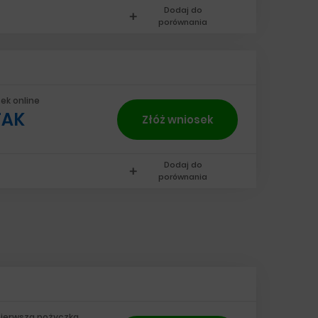
Dodaj do
add
porównania
ek online
TAK
Złóż wniosek
Dodaj do
add
porównania
ierwsza pożyczka