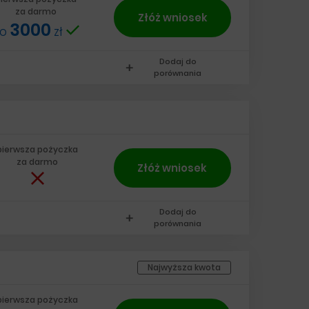
za darmo
Złóż wniosek
3000
do
zł
Dodaj do
add
porównania
pierwsza pożyczka
za darmo
Złóż wniosek
Dodaj do
add
porównania
Najwyższa kwota
pierwsza pożyczka