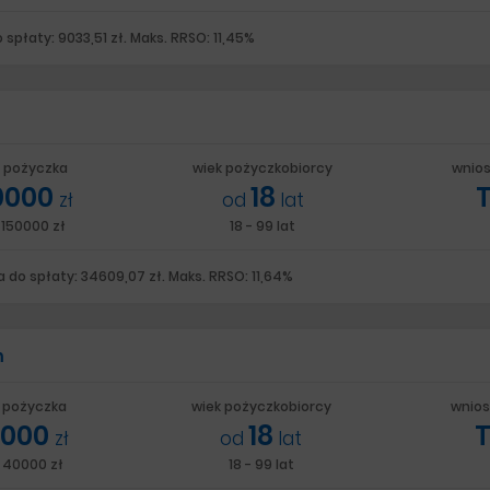
spłaty: 9033,51 zł. Maks. RRSO: 11,45%
 pożyczka
wiek pożyczkobiorcy
wnios
0000
18
zł
od
lat
 150000 zł
18 - 99 lat
 do spłaty: 34609,07 zł. Maks. RRSO: 11,64%
m
 pożyczka
wiek pożyczkobiorcy
wnios
000
18
zł
od
lat
- 40000 zł
18 - 99 lat