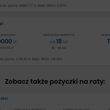
 do spłaty: 26687,27 zł. Maks. RRSO: 12,67%
pl
 pożyczka
wiek pożyczkobiorcy
wnios
0000
18
zł
od
lat
 150000 zł
18 - 99 lat
o spłaty: 11791,18 zł. Maks. RRSO: 178,38%
Zobacz także pożyczki na raty:
czka
a
wiek pożyczkobiorcy
kolejna pożyczka
p