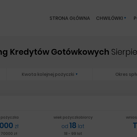
STRONA GŁÓWNA
CHWILÓWKI
P
ng Kredytów Gotówkowych
Sierpi
Kwota kolejnej pożyczki
Okres spł
a
 pożyczka
wiek pożyczkobiorcy
wnios
000
18
zł
od
lat
- 70000 zł
18 - 99 lat