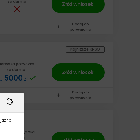
za darmo
Złóż wniosek
Dodaj do
add
porównania
Najniższe RRSO
ierwsza pożyczka
za darmo
Złóż wniosek
5000
do
zł
Dodaj do
add
porównania
jazna i
am
ierwsza pożyczka
za darmo