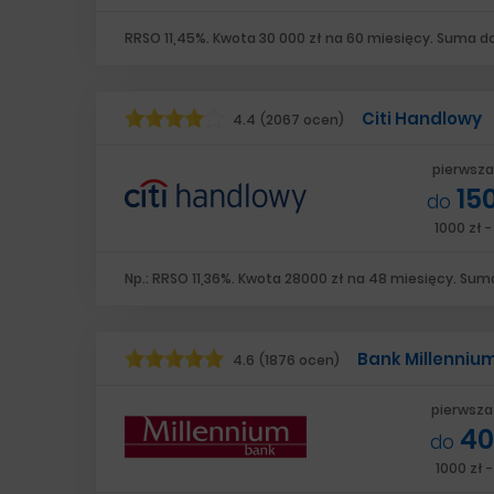
RRSO 11,45%. Kwota 30 000 zł na 60 miesięcy. Suma do 
Citi Handlowy
4.4
(2067 ocen)
pierwsza
15
do
1000 zł -
Np.: RRSO 11,36%. Kwota 28000 zł na 48 miesięcy. Suma
Bank Millenniu
4.6
(1876 ocen)
pierwsza
40
do
1000 zł 