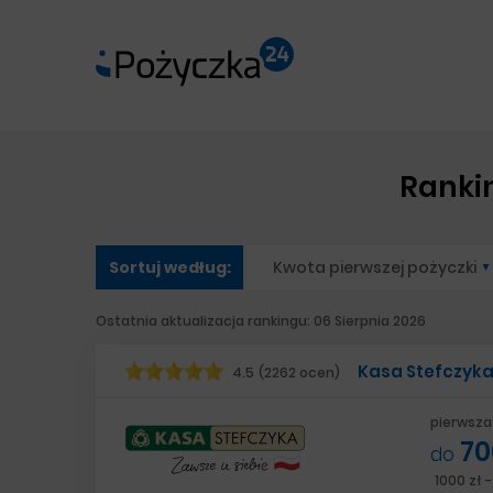
Ranki
Sortuj według
:
Kwota pierwszej pożyczki
Ostatnia aktualizacja rankingu: 06 Sierpnia 2026
Kasa Stefczyk
4.5
(2262 ocen)
pierwsza
70
do
1000 zł 