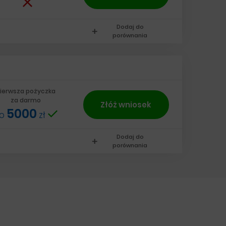
Dodaj do
add
porównania
ierwsza pożyczka
za darmo
Złóż wniosek
5000
do
zł
Dodaj do
add
porównania