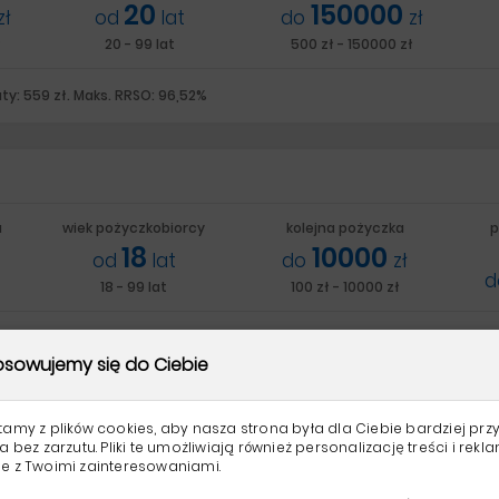
20
150000
zł
od
lat
do
zł
ł
20 - 99 lat
500 zł - 150000 zł
ty: 559 zł. Maks. RRSO: 96,52%
a
wiek pożyczkobiorcy
kolejna pożyczka
p
18
10000
od
lat
do
zł
18 - 99 lat
100 zł - 10000 zł
: 2000 zł. Maks. RRSO: 321%
sowujemy się do Ciebie
tamy z plików cookies, aby nasza strona była dla Ciebie bardziej przy
a bez zarzutu. Pliki te umożliwiają również personalizację treści i rekl
e z Twoimi zainteresowaniami.
a
wiek pożyczkobiorcy
kolejna pożyczka
p