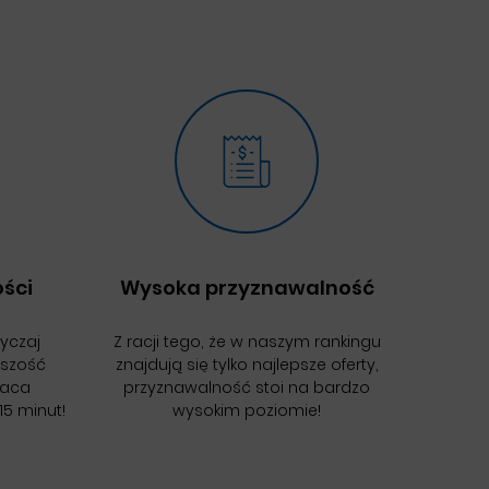
ści
Wysoka przyznawalność
wyczaj
Z racji tego, że w naszym rankingu
kszość
znajdują się tylko najlepsze oferty,
łaca
przyznawalność stoi na bardzo
15 minut!
wysokim poziomie!