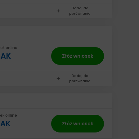
Dodaj do
add
porównania
ek online
TAK
Złóż wniosek
Dodaj do
add
porównania
ek online
TAK
Złóż wniosek