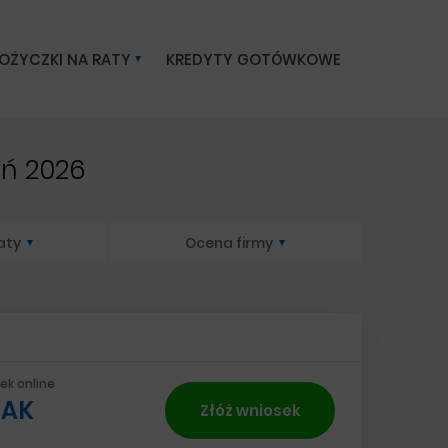
OŻYCZKI NA RATY
KREDYTY GOTÓWKOWE
eń 2026
aty
Ocena firmy
ek online
TAK
Złóż wniosek