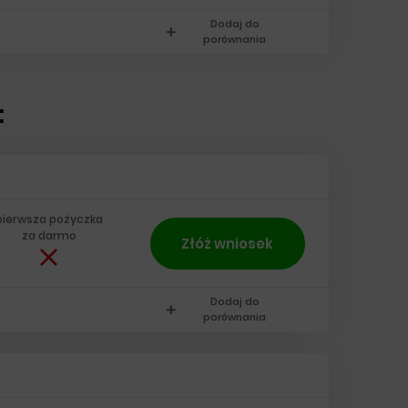
Dodaj do
add
porównania
:
pierwsza pożyczka
za darmo
Złóż wniosek
Dodaj do
add
porównania