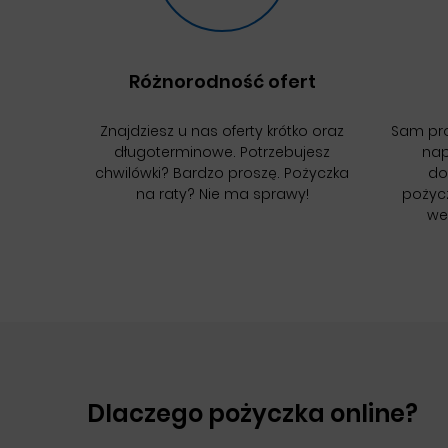
Różnorodność ofert
Znajdziesz u nas oferty krótko oraz
Sam pro
długoterminowe. Potrzebujesz
nap
chwilówki? Bardzo proszę. Pożyczka
do
na raty? Nie ma sprawy!
pożyc
wer
Dlaczego pożyczka online?