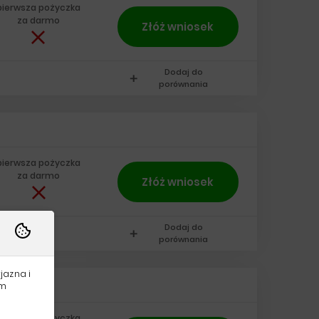
pierwsza pożyczka
za darmo
Złóż wniosek
Dodaj do
add
porównania
pierwsza pożyczka
za darmo
Złóż wniosek
Dodaj do
add
porównania
jazna i
am
pierwsza pożyczka