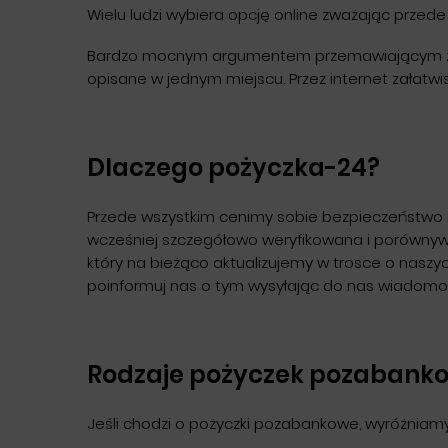
Wielu ludzi wybiera opcję online zważając przed
Bardzo mocnym argumentem przemawiającym za po
opisane w jednym miejscu. Przez internet załatw
Dlaczego pożyczka-24?
Przede wszystkim cenimy sobie bezpieczeństwo i
wcześniej szczegółowo weryfikowana i porównywa
który na bieżąco aktualizujemy w trosce o naszy
poinformuj nas o tym wysyłając do nas wiadomo
Rodzaje pożyczek pozabank
Jeśli chodzi o pożyczki pozabankowe, wyróżniamy