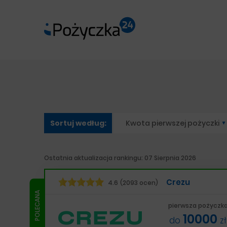
Sortuj według
:
Kwota pierwszej pożyczki
Ostatnia aktualizacja rankingu: 07 Sierpnia 2026
Crezu
4.6
(2093 ocen)
pierwsza pożyczk
10000
do
zł