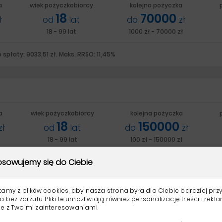
a
wiek pożyczkobiorcy
kolejna pożyczka
18
70000
ł
od
lat
do
zł
18 - 99 lat
1000 zł - 70000 zł
spłaty: 9033,51 zł. Maks. RRSO: 11,45%
a
wiek pożyczkobiorcy
kolejna pożyczka
18
150000
zł
od
lat
do
zł
18 - 99 lat
100 zł - 150000 zł
sowujemy się do Ciebie
ty: 10900zł. Maks. RRSO: 36%
tamy z plików cookies, aby nasza strona była dla Ciebie bardziej przy
a bez zarzutu. Pliki te umożliwiają również personalizację treści i rekl
e z Twoimi zainteresowaniami.
a
wiek pożyczkobiorcy
kolejna pożyczka