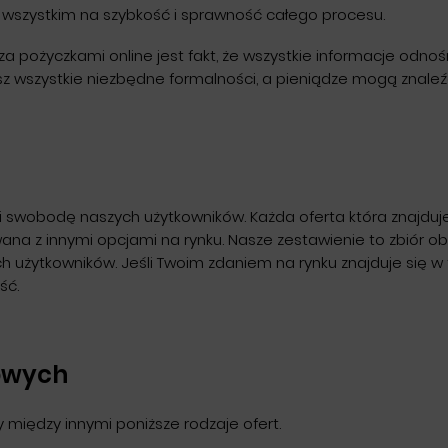
e wszystkim na szybkość i sprawność całego procesu.
życzkami online jest fakt, że wszystkie informacje odnośn
isz wszystkie niezbędne formalności, a pieniądze mogą znaleź
 swobodę naszych użytkowników. Każda oferta która znajduje 
na z innymi opcjami na rynku. Nasze zestawienie to zbiór o
ch użytkowników. Jeśli Twoim zdaniem na rynku znajduje się 
ść.
owych
 między innymi poniższe rodzaje ofert.