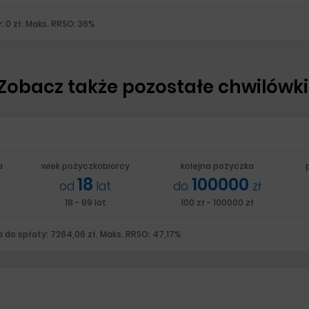
: 0 zł. Maks. RRSO: 36%
Zobacz także pozostałe chwilówki
a
wiek pożyczkobiorcy
kolejna pożyczka
18
100000
od
lat
do
zł
18 - 99 lat
100 zł - 100000 zł
 do spłaty: 7264,06 zł. Maks. RRSO: 47,17%
a