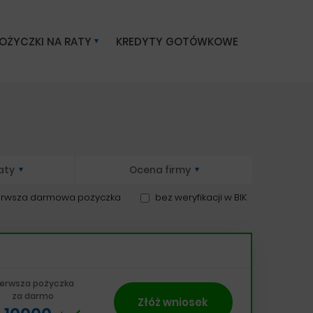
OŻYCZKI NA RATY
KREDYTY GOTÓWKOWE
aty
Ocena firmy
erwsza darmowa pożyczka
bez weryfikacji w BIK
ierwsza pożyczka
za darmo
Złóż wniosek