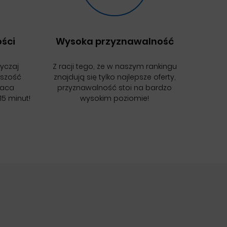
ści
Wysoka przyznawalność
wyczaj
Z racji tego, że w naszym rankingu
kszość
znajdują się tylko najlepsze oferty,
łaca
przyznawalność stoi na bardzo
15 minut!
wysokim poziomie!