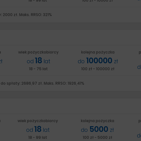
18 - 99 lat
100 zł - 10000 zł
: 2000 zł. Maks. RRSO: 321%
a
wiek pożyczkobiorcy
kolejna pożyczka
p
18
100000
zł
od
lat
do
zł
18 - 75 lat
100 zł - 100000 zł
do spłaty: 2686,97 zł. Maks. RRSO: 1926,41%
a
wiek pożyczkobiorcy
kolejna pożyczka
p
18
5000
od
lat
do
zł
18 - 99 lat
100 zł - 5000 zł