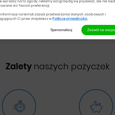
nie wyrazisz na to zgody, reklamy wciąż będą się pojawiać, ale nie bę
18
100000
owane do Twoich preferencji.
zł
od
lat
do
zł
18 - 99 lat
100 zł - 100000 zł
 informacji na temat zasad przetwarzania danych osobowych i
ugujących Ci praw znajdziesz w
Polityce prywatności.
aty: 2018 zł. Maks. RRSO: 36%
Spersonalizuj
Zezwól na wszys
Zalety
naszych pożyczek