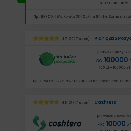
100 zł - 10000 zł
Np.: RRSO 3,65%. Kwota 2000 zł na 60 dni. Suma do spł
Pieniądze Poży
4.7
(1937 ocen)
pierwsza pożyczk
100000
do
100 zł - 100000 zł
Np.: RRSO 501,22%. Kwota 2000 zł na 3 miesiące. Suma 
Cashtero
4.5
(2717 ocen)
pierwsza pożyczk
10000
do
zł