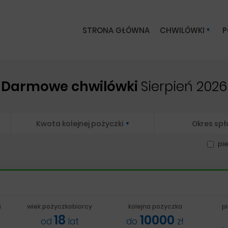
STRONA GŁÓWNA
CHWILÓWKI
P
Darmowe chwilówki
Sierpień 2026
Kwota kolejnej pożyczki
Okres spł
pi
a
wiek pożyczkobiorcy
kolejna pożyczka
p
18
10000
od
lat
do
zł