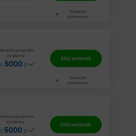
Dodaj do
add
porównania
ierwsza pożyczka
za darmo
Złóż wniosek
5000
do
zł
Dodaj do
add
porównania
ierwsza pożyczka
za darmo
Złóż wniosek
5000
do
zł