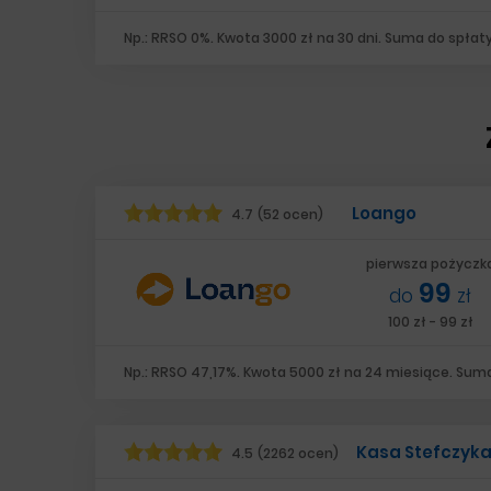
Np.: RRSO 0%. Kwota 3000 zł na 30 dni. Suma do spłaty
Loango
4.7
(52 ocen)
pierwsza pożyczk
99
do
zł
100 zł - 99 zł
Np.: RRSO 47,17%. Kwota 5000 zł na 24 miesiące. Suma
Kasa Stefczyk
4.5
(2262 ocen)