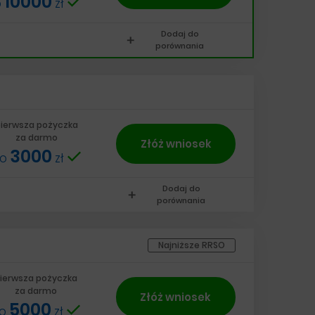
10000
o
zł
Dodaj do
add
porównania
ierwsza pożyczka
za darmo
Złóż wniosek
3000
do
zł
Dodaj do
add
porównania
Najniższe RRSO
ierwsza pożyczka
za darmo
Złóż wniosek
5000
do
zł