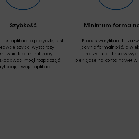
Szybkość
Minimum formalno
ces aplikacji o pożyczkę jest
Proces weryfikacji to zaz
rawdę szybki. Wystarczy
jedynie formalność, a wię
słownie kilka minut żeby
naszych partnerów wyp
zkodawca mógł rozpocząć
pieniądze na konto nawet w 
yfikację Twojej aplikacji.