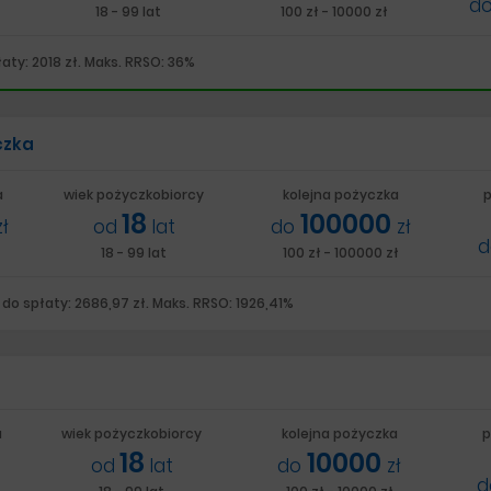
d
18 - 99 lat
100 zł - 10000 zł
aty: 2018 zł. Maks. RRSO: 36%
czka
a
wiek pożyczkobiorcy
kolejna pożyczka
p
18
100000
zł
od
lat
do
zł
18 - 99 lat
100 zł - 100000 zł
do spłaty: 2686,97 zł. Maks. RRSO: 1926,41%
a
wiek pożyczkobiorcy
kolejna pożyczka
p
18
10000
od
lat
do
zł