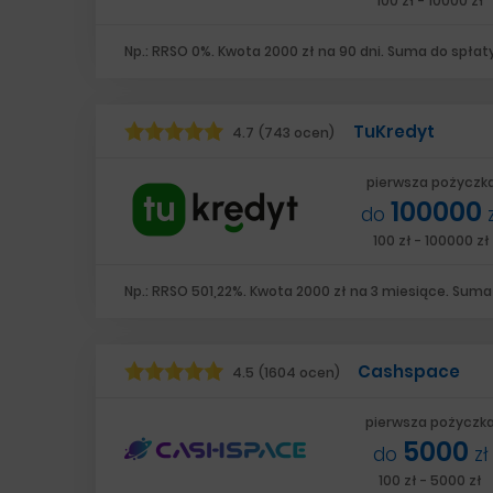
100 zł - 10000 zł
Np.: RRSO 0%. Kwota 2000 zł na 90 dni. Suma do spłaty
TuKredyt
4.7
(743 ocen)
pierwsza pożyczk
100000
do
100 zł - 100000 zł
Np.: RRSO 501,22%. Kwota 2000 zł na 3 miesiące. Suma 
Cashspace
4.5
(1604 ocen)
pierwsza pożyczk
5000
do
zł
100 zł - 5000 zł